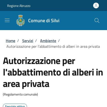
Salta al contenuto principale
Skip to footer content
Regione Abruzzo
Comune di Silvi
Briciole di pane
Home
/
Servizi
/
Ambiente
/
Autorizzazione per l'abbattimento di alberi in area privata
Autorizzazione per
l'abbattimento di alberi in
area privata
(Regolamento comunale)
Servizio attivo