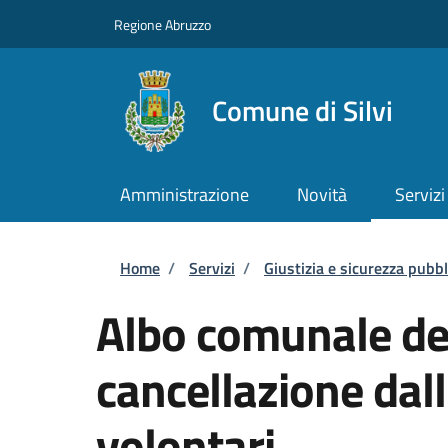
Salta al contenuto principale
Skip to footer content
Regione Abruzzo
Comune di Silvi
Amministrazione
Novità
Servizi
Briciole di pane
Home
/
Servizi
/
Giustizia e sicurezza pubbl
Albo comunale dei
cancellazione dal
volontari