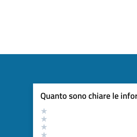
Quanto sono chiare le info
Valutazione
Valuta 5 stelle su 5
Valuta 4 stelle su 5
Valuta 3 stelle su 5
Valuta 2 stelle su 5