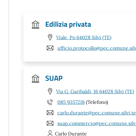
Edilizia privata
Viale, Po 64028 Silvi (TE)
ufficio.protocollo@pec.comune.silvi
SUAP
Via G. Garibaldi, 16 64028 Silvi (TE)
085 9357218
(Telefono)
carlo.durante@pec.comune.silvi.te.
suap.commercio@pec.comune.silvi.
Carlo
Durante