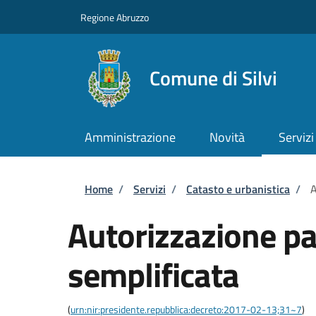
Salta al contenuto principale
Skip to footer content
Regione Abruzzo
Comune di Silvi
Amministrazione
Novità
Servizi
Briciole di pane
Home
/
Servizi
/
Catasto e urbanistica
/
A
Autorizzazione pa
semplificata
(
urn:nir:presidente.repubblica:decreto:2017-02-13;31~7
)