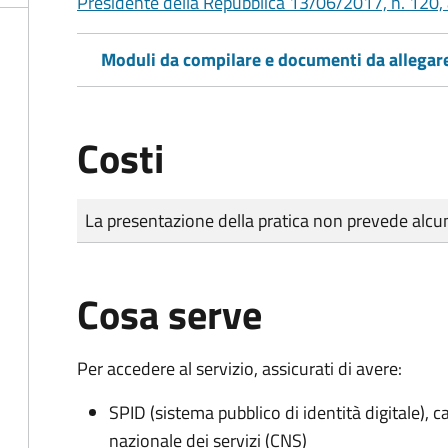
Presidente della Repubblica 13/06/2017, n. 120, 
Moduli da compilare e documenti da allegar
Costi
Tipo di pagamento
Importo
La presentazione della pratica non prevede al
Cosa serve
Per accedere al servizio, assicurati di avere:
SPID (sistema pubblico di identità digitale), ca
nazionale dei servizi (CNS)