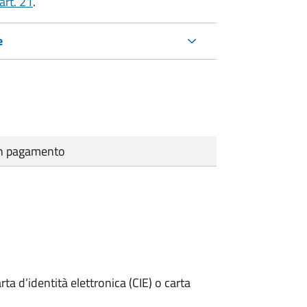
art. 21
.
e
cun pagamento
rta d’identità elettronica (CIE) o carta