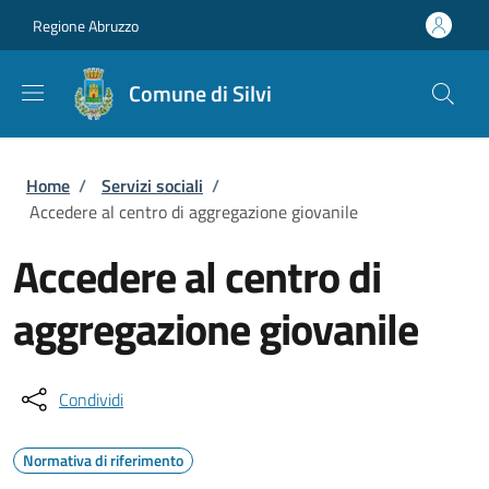
Salta al contenuto principale
Skip to footer content
Regione Abruzzo
Comune di Silvi
Briciole di pane
Home
/
Servizi sociali
/
Accedere al centro di aggregazione giovanile
Accedere al centro di
aggregazione giovanile
Condividi
Normativa di riferimento