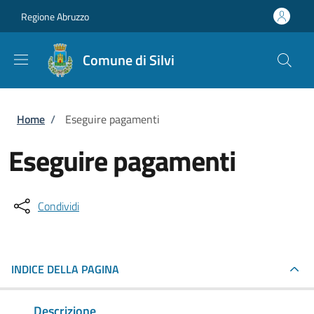
Salta al contenuto principale
Skip to footer content
Regione Abruzzo
Comune di Silvi
Briciole di pane
Home
/
Eseguire pagamenti
Eseguire pagamenti
Condividi
INDICE DELLA PAGINA
Descrizione