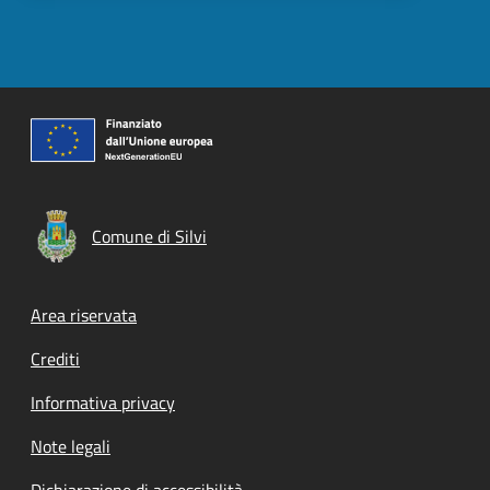
Comune di Silvi
Footer menu
Area riservata
Crediti
Informativa privacy
Note legali
Dichiarazione di accessibilità