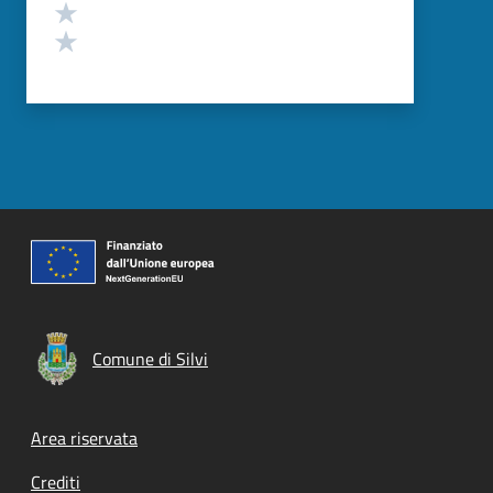
Valuta 2 stelle su 5
Valuta 1 stelle su 5
Comune di Silvi
Footer menu
Area riservata
Crediti