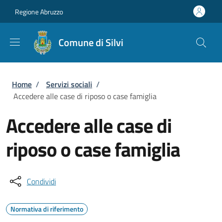
Salta al contenuto principale
Skip to footer content
Regione Abruzzo
Comune di Silvi
Briciole di pane
Home
/
Servizi sociali
/
Accedere alle case di riposo o case famiglia
Accedere alle case di
riposo o case famiglia
Condividi
Normativa di riferimento