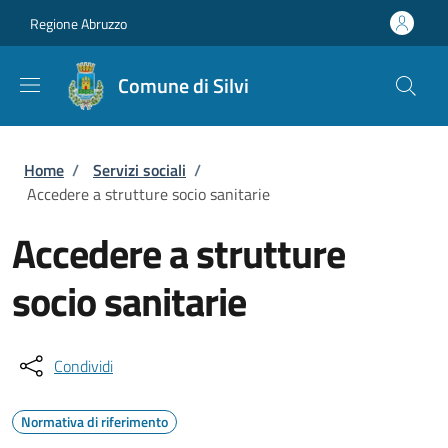
Salta al contenuto principale
Skip to footer content
Regione Abruzzo
Comune di Silvi
Briciole di pane
Home
/
Servizi sociali
/
Accedere a strutture socio sanitarie
Accedere a strutture
socio sanitarie
Condividi
Normativa di riferimento