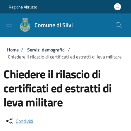
Salta al contenuto principale
Skip to footer content
Regione Abruzzo
Comune di Silvi
Briciole di pane
Home
/
Servizi demografici
/
Chiedere il rilascio di certificati ed estratti di leva militare
Chiedere il rilascio di
certificati ed estratti di
leva militare
Condividi