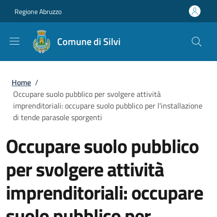
Salta al contenuto principale
Skip to footer content
Regione Abruzzo
Comune di Silvi
Briciole di pane
Home
/
Occupare suolo pubblico per svolgere attività
imprenditoriali: occupare suolo pubblico per l'installazione
di tende parasole sporgenti
Occupare suolo pubblico
per svolgere attività
imprenditoriali: occupare
suolo pubblico per