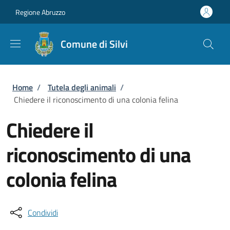
Salta al contenuto principale
Skip to footer content
Regione Abruzzo
Comune di Silvi
Briciole di pane
Home
/
Tutela degli animali
/
Chiedere il riconoscimento di una colonia felina
Chiedere il
riconoscimento di una
colonia felina
Condividi