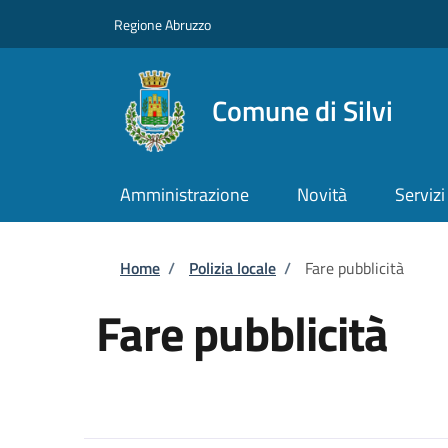
Salta al contenuto principale
Skip to footer content
Regione Abruzzo
Comune di Silvi
Amministrazione
Novità
Servizi
Briciole di pane
Home
/
Polizia locale
/
Fare pubblicità
Fare pubblicità