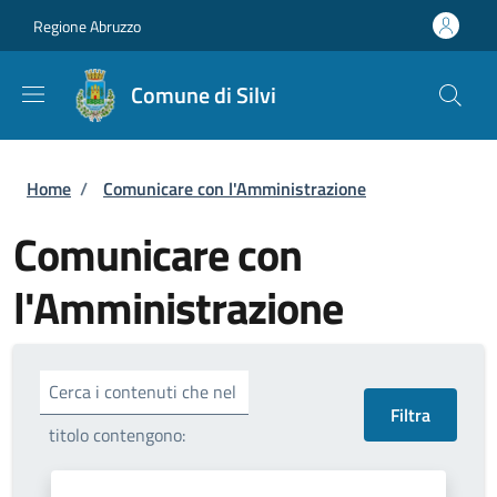
Salta al contenuto principale
Skip to footer content
Regione Abruzzo
Comune di Silvi
Briciole di pane
Home
/
Comunicare con l'Amministrazione
Comunicare con
l'Amministrazione
Cerca i contenuti che nel
titolo contengono: