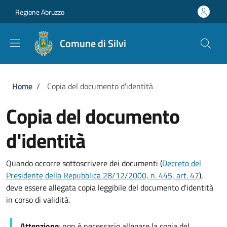
Salta al contenuto principale
Skip to footer content
Regione Abruzzo
Comune di Silvi
Briciole di pane
Home
/
Copia del documento d'identità
Copia del documento
d'identità
Quando occorre sottoscrivere dei documenti (
Decreto del
Presidente della Repubblica 28/12/2000, n. 445, art. 47
),
deve essere allegata copia leggibile del documento d'identità
in corso di validità.
Attenzione
: non è necessario allegare la copia del