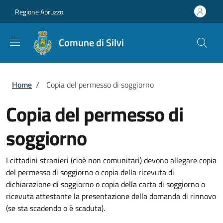
Salta al contenuto principale
Skip to footer content
Regione Abruzzo
Comune di Silvi
Briciole di pane
Home
/
Copia del permesso di soggiorno
Copia del permesso di
soggiorno
I cittadini stranieri (cioè non comunitari) devono allegare copia
del permesso di soggiorno o copia della ricevuta di
dichiarazione di soggiorno o copia della carta di soggiorno o
ricevuta attestante la presentazione della domanda di rinnovo
(se sta scadendo o è scaduta).