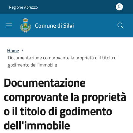
Salta al contenuto principale
Skip to footer content
Regione Abruzzo
Comune di Silvi
Briciole di pane
Home
/
Documentazione comprovante la proprietà o il titolo di
godimento dell'immobile
Documentazione
comprovante la proprietà
o il titolo di godimento
dell'immobile