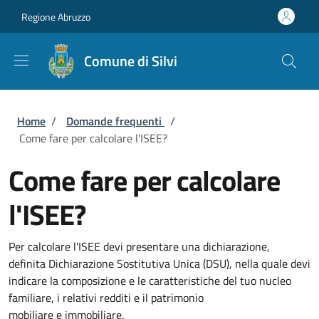
Salta al contenuto principale
Skip to footer content
Regione Abruzzo
Comune di Silvi
Briciole di pane
Home
/
Domande frequenti
/
Come fare per calcolare l'ISEE?
Come fare per calcolare
l'ISEE?
Per calcolare l'ISEE devi presentare una dichiarazione,
definita Dichiarazione Sostitutiva Unica (DSU), nella quale devi
indicare la composizione e le caratteristiche del tuo nucleo
familiare, i relativi redditi e il patrimonio
mobiliare e immobiliare.