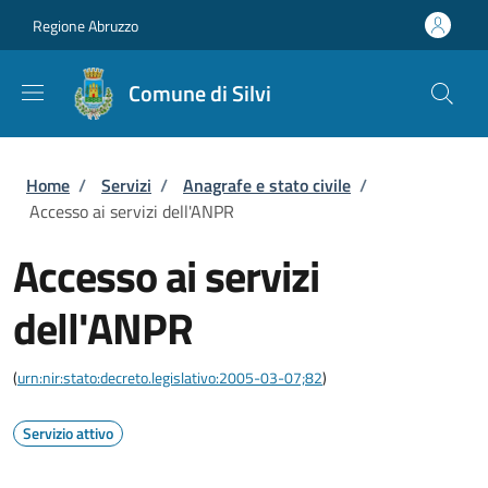
Salta al contenuto principale
Skip to footer content
Regione Abruzzo
Comune di Silvi
Briciole di pane
Home
/
Servizi
/
Anagrafe e stato civile
/
Accesso ai servizi dell'ANPR
Accesso ai servizi
dell'ANPR
(
urn:nir:stato:decreto.legislativo:2005-03-07;82
)
Servizio attivo