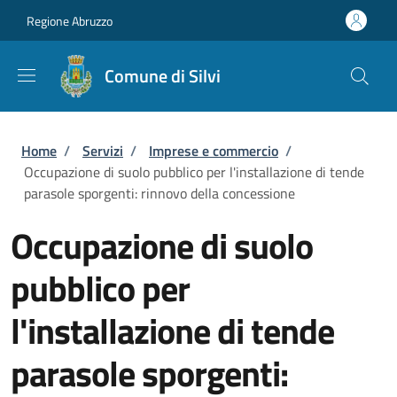
Salta al contenuto principale
Skip to footer content
Regione Abruzzo
Comune di Silvi
Briciole di pane
Home
/
Servizi
/
Imprese e commercio
/
Occupazione di suolo pubblico per l'installazione di tende
parasole sporgenti: rinnovo della concessione
Occupazione di suolo
pubblico per
l'installazione di tende
parasole sporgenti: