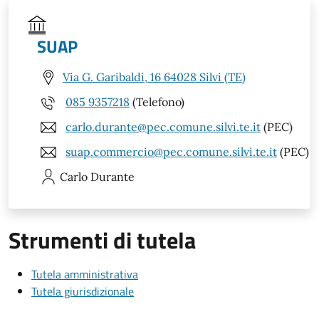
SUAP
Via G. Garibaldi, 16 64028 Silvi (TE)
085 9357218
(Telefono)
carlo.durante@pec.comune.silvi.te.it
(PEC)
suap.commercio@pec.comune.silvi.te.it
(PEC)
Carlo
Durante
Strumenti di tutela
Tutela amministrativa
Tutela giurisdizionale