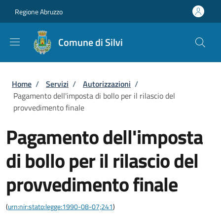
Salta al contenuto principale
Skip to footer content
Regione Abruzzo
Comune di Silvi
Briciole di pane
Home
/
Servizi
/
Autorizzazioni
/
Pagamento dell'imposta di bollo per il rilascio del
provvedimento finale
Pagamento dell'imposta
di bollo per il rilascio del
provvedimento finale
(
urn:nir:stato:legge:1990-08-07;241
)