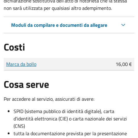
dichiarazione sostitutiva dell’atto di notorietà che la stessa
non sarà utilizzata per qualsiasi altro adempimento.
Moduli da compilare e documenti da allegare
Costi
Tipo di pagamento
Importo
Marca da bollo
16,00 €
Cosa serve
Per accedere al servizio, assicurati di avere:
SPID (sistema pubblico di identità digitale), carta
d’identità elettronica (CIE) o carta nazionale dei servizi
(CNS)
tutta la documentazione prevista per la presentazione