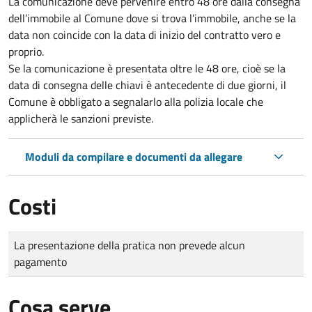
La comunicazione deve pervenire
entro 48 ore
dalla consegna
dell’immobile al Comune dove si trova l’immobile, anche se la
data non coincide con la data di inizio del contratto vero e
proprio.
Se la comunicazione è presentata oltre le 48 ore, cioè se la
data di consegna delle chiavi è antecedente di due giorni, il
Comune è obbligato a segnalarlo alla polizia locale che
applicherà le sanzioni previste.
Moduli da compilare e documenti da allegare
Costi
Tipo di pagamento
Importo
La presentazione della pratica non prevede alcun
pagamento
Cosa serve