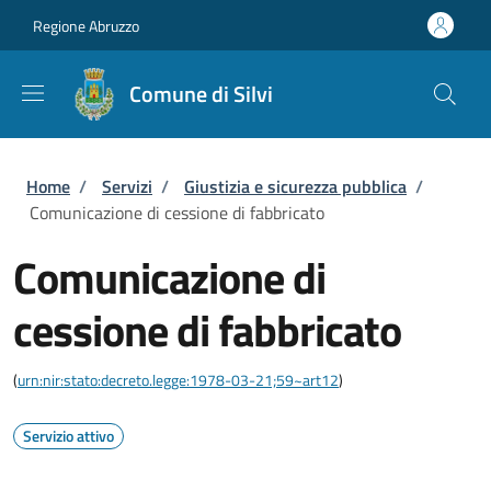
Salta al contenuto principale
Skip to footer content
Regione Abruzzo
Comune di Silvi
Briciole di pane
Home
/
Servizi
/
Giustizia e sicurezza pubblica
/
Comunicazione di cessione di fabbricato
Comunicazione di
cessione di fabbricato
(
urn:nir:stato:decreto.legge:1978-03-21;59~art12
)
Servizio attivo