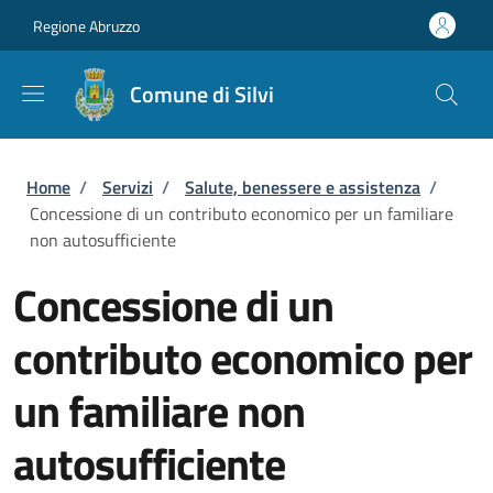
Salta al contenuto principale
Skip to footer content
Regione Abruzzo
Comune di Silvi
Briciole di pane
Home
/
Servizi
/
Salute, benessere e assistenza
/
Concessione di un contributo economico per un familiare
non autosufficiente
Concessione di un
contributo economico per
un familiare non
autosufficiente