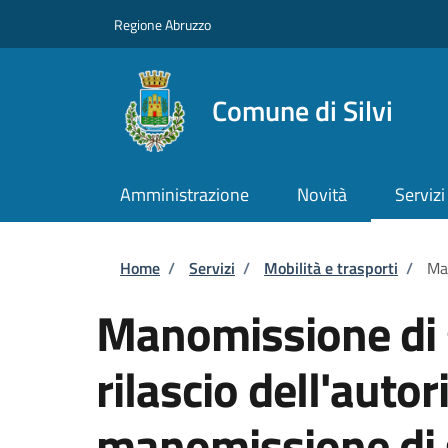
Salta al contenuto principale
Skip to footer content
Regione Abruzzo
Comune di Silvi
Amministrazione
Novità
Servizi
Briciole di pane
Home
/
Servizi
/
Mobilità e trasporti
/
Man
Manomissione di 
rilascio dell'autor
manomissione di 