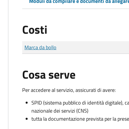
Moduli da compilare e documenti da allegar
Costi
Tipo di pagamento
Importo
Marca da bollo
Cosa serve
Per accedere al servizio, assicurati di avere:
SPID (sistema pubblico di identità digitale), ca
nazionale dei servizi (CNS)
tutta la documentazione prevista per la prese