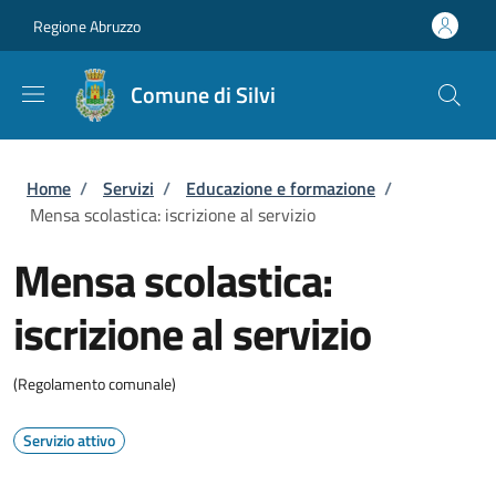
Salta al contenuto principale
Skip to footer content
Regione Abruzzo
Comune di Silvi
Briciole di pane
Home
/
Servizi
/
Educazione e formazione
/
Mensa scolastica: iscrizione al servizio
Mensa scolastica:
iscrizione al servizio
(Regolamento comunale)
Servizio attivo