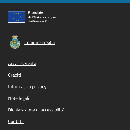
Comune di Silvi
Footer menu
Area riservata
Crediti
Informativa privacy
Note legali
Dichiarazione di accessibilità
Contatti