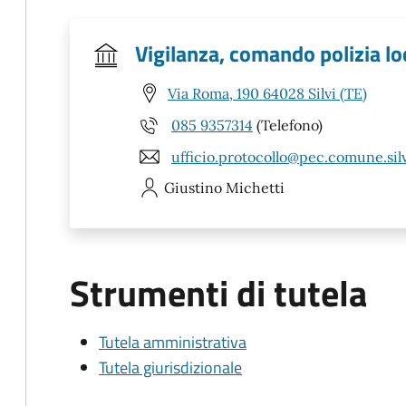
Vigilanza, comando polizia lo
Via Roma, 190 64028 Silvi (TE)
085 9357314
(Telefono)
ufficio.protocollo@pec.comune.silvi
Giustino
Michetti
Strumenti di tutela
Tutela amministrativa
Tutela giurisdizionale