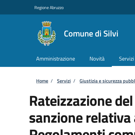
Salta al contenuto principale
Skip to footer content
Regione Abruzzo
Comune di Silvi
Amministrazione
Novità
Servizi
Briciole di pane
Home
/
Servizi
/
Giustizia e sicurezza pubbl
Rateizzazione de
sanzione relativa
Regolamenti com