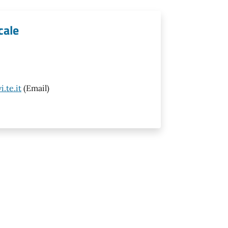
cale
.te.it
(Email)