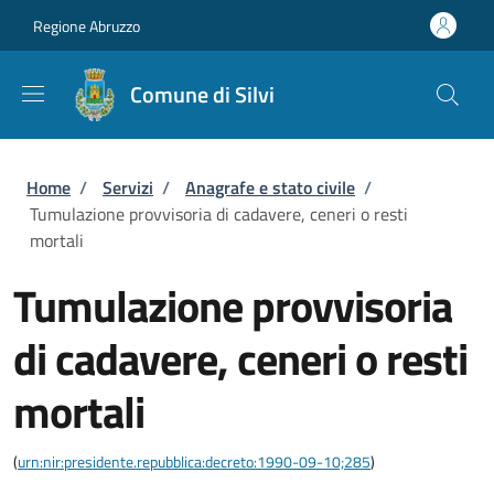
Salta al contenuto principale
Skip to footer content
Regione Abruzzo
Comune di Silvi
Briciole di pane
Home
/
Servizi
/
Anagrafe e stato civile
/
Tumulazione provvisoria di cadavere, ceneri o resti
mortali
Tumulazione provvisoria
di cadavere, ceneri o resti
mortali
(
urn:nir:presidente.repubblica:decreto:1990-09-10;285
)