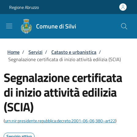
Salta al contenuto principale
Skip to footer content
Regione Abruzzo
Comune di Silvi
Briciole di pane
Home
/
Servizi
/
Catasto e urbanistica
/
Segnalazione certificata di inizio attività edilizia (SCIA)
Segnalazione certificata
di inizio attività edilizia
(SCIA)
(
urn:nir:presidente.repubblica:decreto:2001-06-06;380~art22
)
Servizio attivo