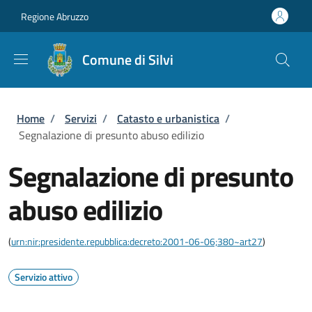
Salta al contenuto principale
Skip to footer content
Regione Abruzzo
Comune di Silvi
Briciole di pane
Home
/
Servizi
/
Catasto e urbanistica
/
Segnalazione di presunto abuso edilizio
Segnalazione di presunto
abuso edilizio
(
urn:nir:presidente.repubblica:decreto:2001-06-06;380~art27
)
Servizio attivo