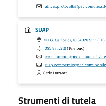
ufficio.protocollo@pec.comune.silvi
SUAP
Via G. Garibaldi, 16 64028 Silvi (TE)
085 9357218
(Telefono)
carlo.durante@pec.comune.silvi.te.
suap.commercio@pec.comune.silvi.
Carlo
Durante
Strumenti di tutela