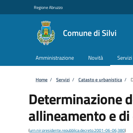
Salta al contenuto principale
Skip to footer content
Regione Abruzzo
Comune di Silvi
Amministrazione
Novità
Servizi
Briciole di pane
Home
/
Servizi
/
Catasto e urbanistica
/
D
Determinazione dei
allineamento e di
(
urn:nir:presidente.repubblica:decreto:2001-06-06;380
)