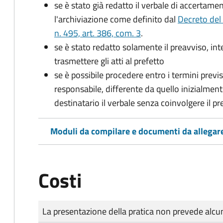
se è stato già redatto il verbale di accertament
l'archiviazione come definito dal
Decreto del
n. 495, art. 386, com. 3
.
se è stato redatto solamente il preavviso, in
trasmettere gli atti al prefetto
se è possibile procedere entro i termini previst
responsabile, differente da quello inizialmente
destinatario il verbale senza coinvolgere il pr
Moduli da compilare e documenti da allegar
Costi
Tipo di pagamento
Importo
La presentazione della pratica non prevede al