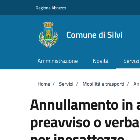
Salta al contenuto principale
Skip to footer content
Regione Abruzzo
Comune di Silvi
Amministrazione
Novità
Servizi
Briciole di pane
Home
/
Servizi
/
Mobilità e trasporti
/
Ann
Annullamento in a
preavviso o verba
per inesattezze