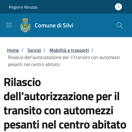
Salta al contenuto principale
Skip to footer content
Regione Abruzzo
Comune di Silvi
Briciole di pane
Home
/
Servizi
/
Mobilità e trasporti
/
Rilascio dell'autorizzazione per il transito con automezzi
pesanti nel centro abitato
Rilascio
dell'autorizzazione per il
transito con automezzi
pesanti nel centro abitato