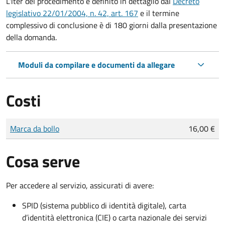
L'iter del procedimento è definito in dettaglio dal
Decreto
legislativo 22/01/2004, n. 42, art. 167
e il termine
complessivo di conclusione è di 180 giorni dalla presentazione
della domanda.
Moduli da compilare e documenti da allegare
Costi
Tipo di pagamento
Importo
Marca da bollo
16,00 €
Cosa serve
Per accedere al servizio, assicurati di avere:
SPID (sistema pubblico di identità digitale), carta
d’identità elettronica (CIE) o carta nazionale dei servizi