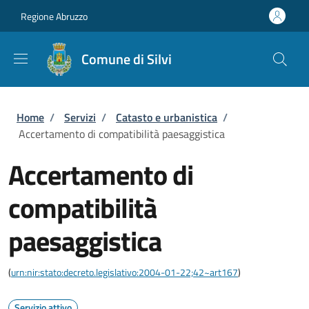
Salta al contenuto principale
Skip to footer content
Regione Abruzzo
Comune di Silvi
Briciole di pane
Home
/
Servizi
/
Catasto e urbanistica
/
Accertamento di compatibilità paesaggistica
Accertamento di
compatibilità
paesaggistica
(
urn:nir:stato:decreto.legislativo:2004-01-22;42~art167
)
Servizio attivo