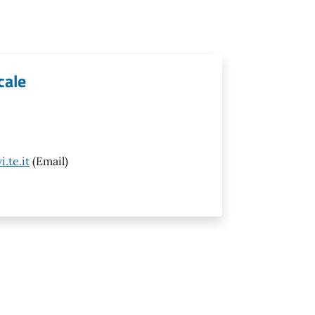
cale
.te.it
(Email)