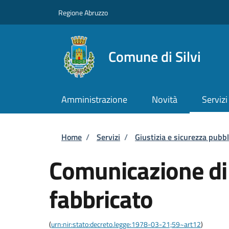
Salta al contenuto principale
Skip to footer content
Regione Abruzzo
Comune di Silvi
Amministrazione
Novità
Servizi
Briciole di pane
Home
/
Servizi
/
Giustizia e sicurezza pubbl
Comunicazione di 
fabbricato
(
urn:nir:stato:decreto.legge:1978-03-21;59~art12
)