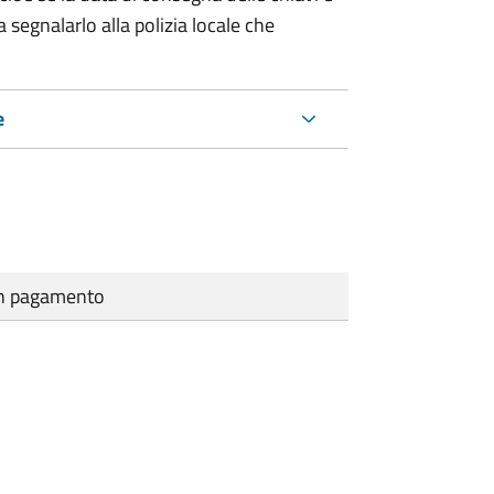
 segnalarlo alla polizia locale che
e
cun pagamento