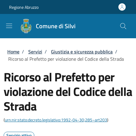
Salta al contenuto principale
Skip to footer content
Regione Abruzzo
Comune di Silvi
Briciole di pane
Home
/
Servizi
/
Giustizia e sicurezza pubblica
/
Ricorso al Prefetto per violazione del Codice della Strada
Ricorso al Prefetto per
violazione del Codice della
Strada
(
urn:nir:stato:decreto.legislativo:1992-04-30;285~art203
)
Servizio attivo