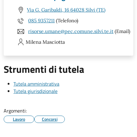
Via G. Garibaldi, 16 64028 Silvi (TE)
085 9357211
(Telefono)
risorse.umane@pec.comune.silvi.te.it
(Email)
Milena
Masciotta
Strumenti di tutela
Tutela amministrativa
Tutela giurisdizionale
Argomenti:
Lavoro
Concorsi