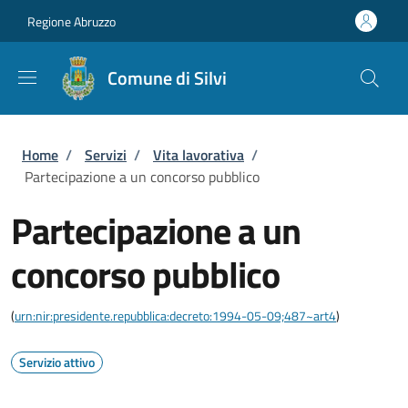
Salta al contenuto principale
Skip to footer content
Regione Abruzzo
Comune di Silvi
Briciole di pane
Home
/
Servizi
/
Vita lavorativa
/
Partecipazione a un concorso pubblico
Partecipazione a un
concorso pubblico
(
urn:nir:presidente.repubblica:decreto:1994-05-09;487~art4
)
Servizio attivo