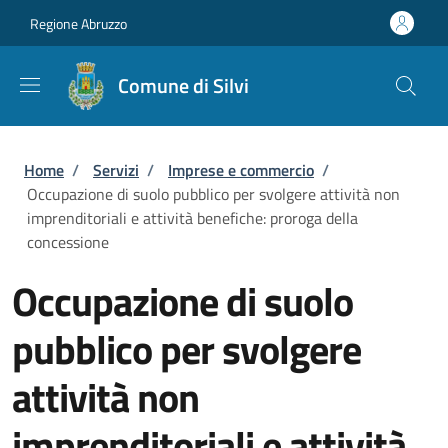
Salta al contenuto principale
Skip to footer content
Regione Abruzzo
Comune di Silvi
Briciole di pane
Home
/
Servizi
/
Imprese e commercio
/
Occupazione di suolo pubblico per svolgere attività non
imprenditoriali e attività benefiche: proroga della
concessione
Occupazione di suolo
pubblico per svolgere
attività non
imprenditoriali e attività