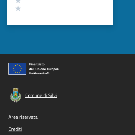
Valuta 1 stelle su 5
Comune di Silvi
Footer menu
Area riservata
Crediti