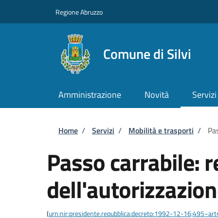
Salta al contenuto principale
Skip to footer content
Regione Abruzzo
Comune di Silvi
Amministrazione
Novità
Servizi
Briciole di pane
Home
/
Servizi
/
Mobilità e trasporti
/
Pas
Passo carrabile: 
dell'autorizzazio
(
urn:nir:presidente.repubblica:decreto:1992-12-16;495~ar