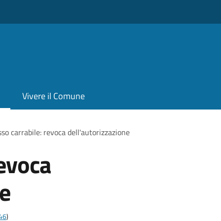
Vivere il Comune
so carrabile: revoca dell'autorizzazione
revoca
ne
t46
)