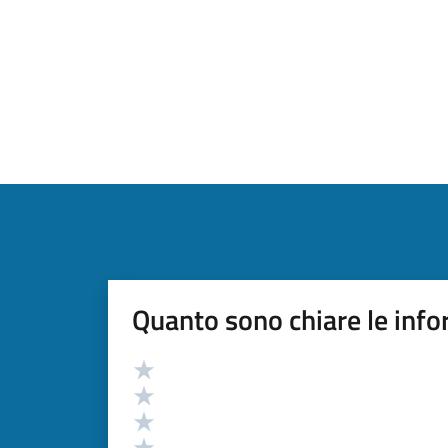
Quanto sono chiare le info
Valutazione
Valuta 5 stelle su 5
Valuta 4 stelle su 5
Valuta 3 stelle su 5
Valuta 2 stelle su 5