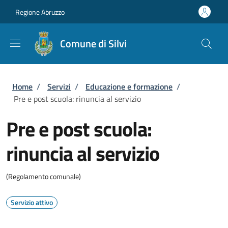
Salta al contenuto principale
Skip to footer content
Regione Abruzzo
Comune di Silvi
Briciole di pane
Home
/
Servizi
/
Educazione e formazione
/
Pre e post scuola: rinuncia al servizio
Pre e post scuola:
rinuncia al servizio
(Regolamento comunale)
Servizio attivo