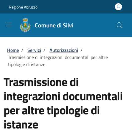
Salta al contenuto principale
Skip to footer content
Regione Abruzzo
Comune di Silvi
Briciole di pane
Home
/
Servizi
/
Autorizzazioni
/
Trasmissione di integrazioni documentali per altre
tipologie di istanze
Trasmissione di
integrazioni documentali
per altre tipologie di
istanze