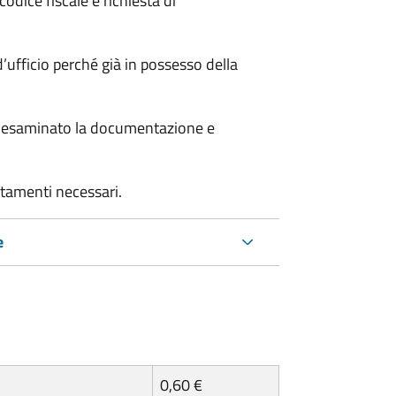
odice fiscale e richiesta di
’ufficio perché già in possesso della
er esaminato la documentazione e
rtamenti necessari.
e
0,60 €