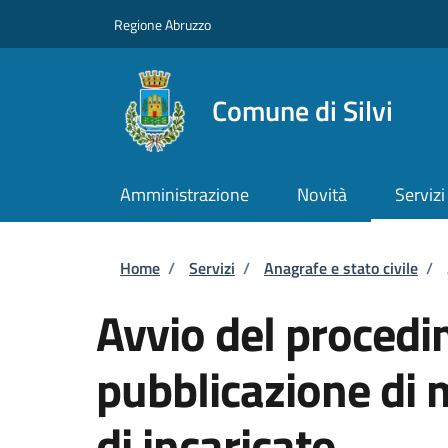
Salta al contenuto principale
Skip to footer content
Regione Abruzzo
Comune di Silvi
Amministrazione
Novità
Servizi
Briciole di pane
Home
/
Servizi
/
Anagrafe e stato civile
/
Avvio del procedi
pubblicazione di 
di incaricato