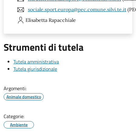
sociale.sport.europa@pec.comune.silvi.te.it
(PE
Elisabetta
Rapacchiale
Strumenti di tutela
Tutela amministrativa
Tutela giurisdizionale
Argomenti:
Animale domestico
Categorie:
Ambiente