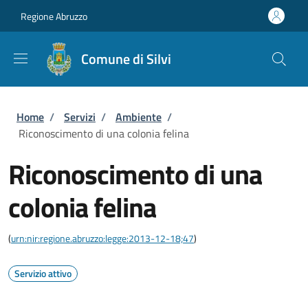
Salta al contenuto principale
Skip to footer content
Regione Abruzzo
Comune di Silvi
Briciole di pane
Home
/
Servizi
/
Ambiente
/
Riconoscimento di una colonia felina
Riconoscimento di una
colonia felina
(
urn:nir:regione.abruzzo:legge:2013-12-18;47
)
Servizio attivo