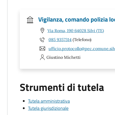
Vigilanza, comando polizia lo
Via Roma, 190 64028 Silvi (TE)
085 9357314
(Telefono)
ufficio.protocollo@pec.comune.silvi
Giustino
Michetti
Strumenti di tutela
Tutela amministrativa
Tutela giurisdizionale