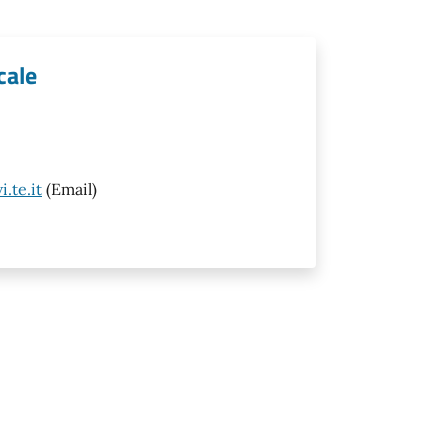
cale
.te.it
(Email)