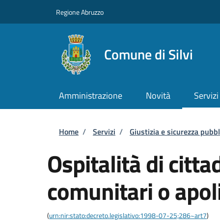
Salta al contenuto principale
Skip to footer content
Regione Abruzzo
Comune di Silvi
Amministrazione
Novità
Servizi
Briciole di pane
Home
/
Servizi
/
Giustizia e sicurezza pubbl
Ospitalità di citta
comunitari o apol
(
urn:nir:stato:decreto.legislativo:1998-07-25;286~art7
)