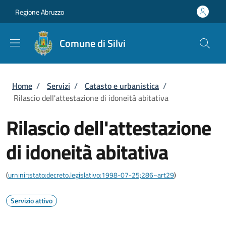
Salta al contenuto principale
Skip to footer content
Regione Abruzzo
Comune di Silvi
Briciole di pane
Home
/
Servizi
/
Catasto e urbanistica
/
Rilascio dell'attestazione di idoneità abitativa
Rilascio dell'attestazione
di idoneità abitativa
(
urn:nir:stato:decreto.legislativo:1998-07-25;286~art29
)
Servizio attivo